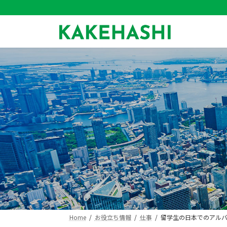
コ
ナ
ン
ビ
テ
ゲ
ン
ー
ツ
シ
へ
ョ
ス
ン
キ
に
ッ
移
プ
動
Home
お役立ち情報
仕事
留学生の日本でのアル