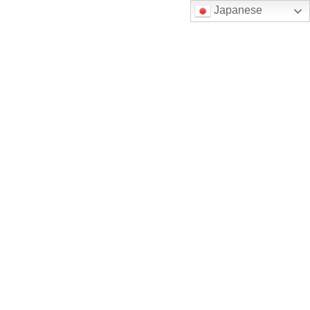
コ
ナ
Japanese
ン
ビ
テ
ゲ
お困りの時はお気軽にお問合せください。
Contact us
ン
ー
ツ
シ
へ
ョ
ス
ン
キ
に
ッ
移
プ
動
お問い合わせ
Home
お問い合わせ