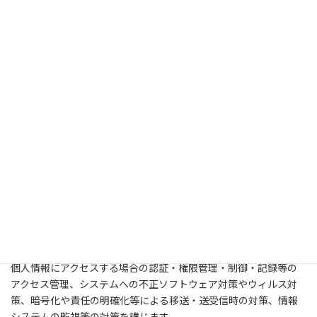
(2) 個人情報の取り扱いに係る規律の整備
当団体が取り扱う個人情報の漏えい等の防止その他の個人情報の
安全管理のため、個人情報管理規程を策定し、個人情報の具体的
な取り扱いに係る規律を整備します。
(3) 組織的安全管理措置
個人情報の管理責任者の設置、社内規程の整備等の組織的な管理
体制を構築します。
(4) 人的安全管理措置
個人情報を従業員に取り扱わせるにあたっては、個人情報の安全
管理が図られるように継続的な個人情報保護施策を実行するとと
もに、従業員の適切な監督を行います。
(5) 物理的安全管理措置
個人情報等の盗難等の防止、火災又は落雷等による個人情報等の
棄損に対する対策、システムや文書の持出し・移送・保管時にお
ける施錠等の諸対策を講じます。
(6) 技術的安全管理措置
個人情報にアクセスする場合の認証・権限管理・制御・記録等の
アクセス管理、システムへの不正ソフトウェア対策やウィルス対
策、暗号化や責任の明確化等による移送・送受信時の対策、情報
システムの監視等の対策を講じます。