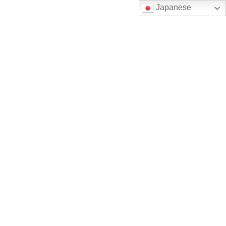
コ
ナ
Japanese
ン
ビ
テ
ゲ
お困りの時はお気軽にお問合せください。
Contact us
ン
ー
ツ
シ
へ
ョ
ス
ン
キ
に
ッ
移
プ
動
プライバシーポリシー
Home
プライバシーポリシー