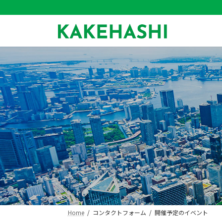
コ
ナ
ン
ビ
テ
ゲ
ン
ー
ツ
シ
へ
ョ
ス
ン
キ
に
ッ
移
プ
動
Home
コンタクトフォーム
開催予定のイベント